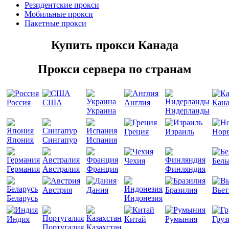
Резидентские прокси
Мобильные прокси
Пакетные прокси
Купить прокси Канада
Прокси сервера по странам
Россия
США
Англия
Кана
Украина
Нидерланды
Греция
Израиль
Норв
Япония
Сингапур
Испания
Чехия
Бель
Германия
Австралия
Франция
Финляндия
Австрия
Дания
Бразилия
Вье
Беларусь
Индонезия
Индия
Китай
Румыния
Груз
Португалия
Казахстан