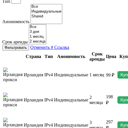
Тип
Анонимность
Срок аренды
Отменить
# Ссылка
Фильтровать
Срок
Страна
Тип
Анонимность
Цена
Куп
аренды
Ирландия
IPv4
Индивидуальные
1 месяц
Куп
99 ₽
198
2
Ирландия
IPv4
Индивидуальные
Куп
месяца
₽
297
3
Ирландия
IPv4
Индивидуальные
Куп
месяца
₽