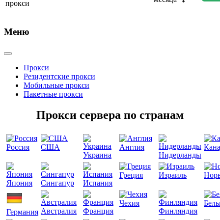
Меню
Прокси
Резидентские прокси
Мобильные прокси
Пакетные прокси
Прокси сервера по странам
Россия
США
Англия
Кана
Украина
Нидерланды
Греция
Израиль
Норв
Япония
Сингапур
Испания
Чехия
Бель
Австралия
Франция
Финляндия
Германия