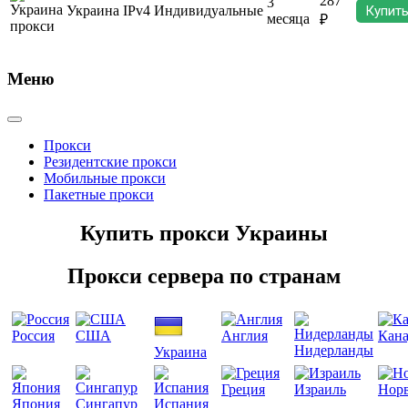
287
3
Украина
IPv4
Индивидуальные
Купит
месяца
₽
Меню
Прокси
Резидентские прокси
Мобильные прокси
Пакетные прокси
Купить прокси Украины
Прокси сервера по странам
Россия
США
Англия
Кана
Нидерланды
Украина
Греция
Израиль
Норв
Япония
Сингапур
Испания