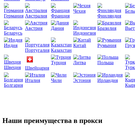
Чехия
Бель
Германия
Австралия
Франция
Финляндия
Австрия
Дания
Бразилия
Вье
Беларусь
Индонезия
Индия
Китай
Румыния
Груз
Португалия
Казахстан
Турция
Литва
Польша
Швеция
Турк
Швейцария
Италия
Чили
Эстония
Ирландия
Болгария
Кыр
Наши преимущества в прокси