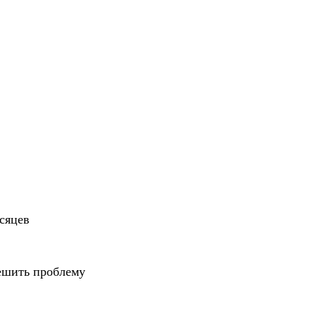
есяцев
ешить проблему