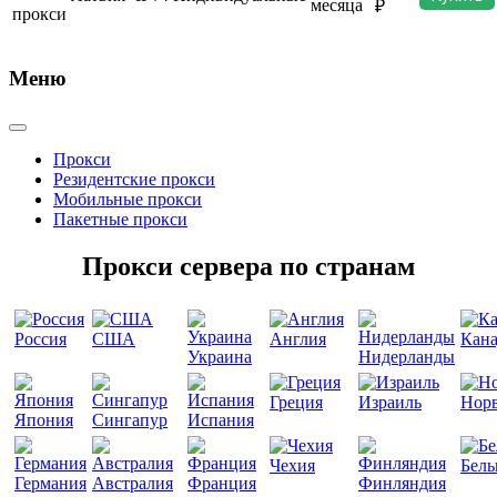
месяца
₽
Меню
Прокси
Резидентские прокси
Мобильные прокси
Пакетные прокси
Прокси сервера по странам
Россия
США
Англия
Кана
Украина
Нидерланды
Греция
Израиль
Норв
Япония
Сингапур
Испания
Чехия
Бель
Германия
Австралия
Франция
Финляндия