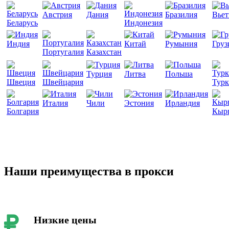
Австрия
Дания
Бразилия
Вье
Беларусь
Индонезия
Индия
Китай
Румыния
Груз
Португалия
Казахстан
Турция
Литва
Польша
Швеция
Швейцария
Турк
Италия
Чили
Эстония
Ирландия
Болгария
Кыр
Наши преимущества в прокси
Низкие цены