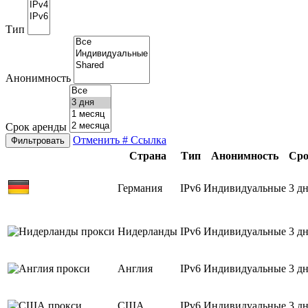
Тип
Анонимность
Срок аренды
Отменить
# Ссылка
Фильтровать
Страна
Тип
Анонимность
Сро
Германия
IPv6
Индивидуальные
3 д
Нидерланды
IPv6
Индивидуальные
3 д
Англия
IPv6
Индивидуальные
3 д
США
IPv6
Индивидуальные
3 д