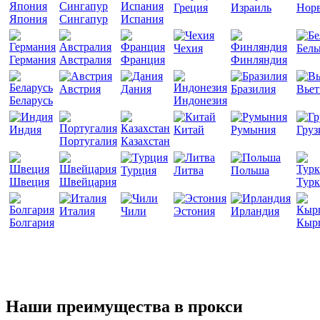
Греция
Израиль
Норв
Япония
Сингапур
Испания
Чехия
Бель
Германия
Австралия
Франция
Финляндия
Австрия
Дания
Бразилия
Вье
Беларусь
Индонезия
Индия
Китай
Румыния
Груз
Португалия
Казахстан
Турция
Литва
Польша
Швеция
Швейцария
Турк
Италия
Чили
Эстония
Ирландия
Болгария
Кыр
Наши преимущества в прокси